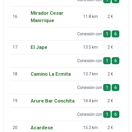
Mirador Cesar
16
11.8 km
2 €
Manrrique
Conexión con
1
6
El Jape
17
13.5 km
2 €
Conexión con
1
6
Camino La Ermita
18
13.7 km
2 €
Conexión con
1
6
Arure Bar Conchita
19
14.4 km
2 €
Conexión con
1
6
Acardese
20
15.2 km
2 €