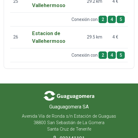
25
29.2 km
4 €
Vallehermoso
Conexión con
2
4
5
Estacion de
26
29.5 km
4 €
Vallehermoso
Conexión con
2
4
5
Guaguagomera SA
Avenida Vía de Ronda s/n Estación de Guaguas
38800 San Sebastián de La Gomera
Santa Cruz de Tenerife