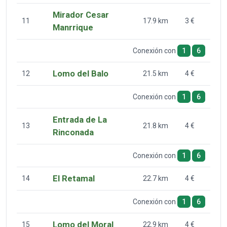
Mirador Cesar
11
17.9 km
3 €
Manrrique
Conexión con
1
6
Lomo del Balo
12
21.5 km
4 €
Conexión con
1
6
Entrada de La
13
21.8 km
4 €
Rinconada
Conexión con
1
6
El Retamal
14
22.7 km
4 €
Conexión con
1
6
Lomo del Moral
15
22.9 km
4 €