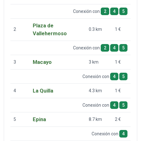
Conexión con
2
4
5
Plaza de
2
0.3 km
1 €
Vallehermoso
Conexión con
2
4
5
Macayo
3
3 km
1 €
Conexión con
4
5
La Quilla
4
4.3 km
1 €
Conexión con
4
5
Epina
5
8.7 km
2 €
Conexión con
4