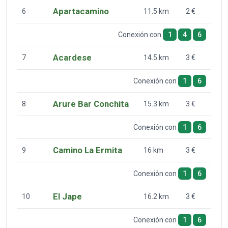
Apartacamino
6
11.5 km
2 €
Conexión con
1
4
6
Acardese
7
14.5 km
3 €
Conexión con
1
6
Arure Bar Conchita
8
15.3 km
3 €
Conexión con
1
6
Camino La Ermita
9
16 km
3 €
Conexión con
1
6
El Jape
10
16.2 km
3 €
Conexión con
1
6