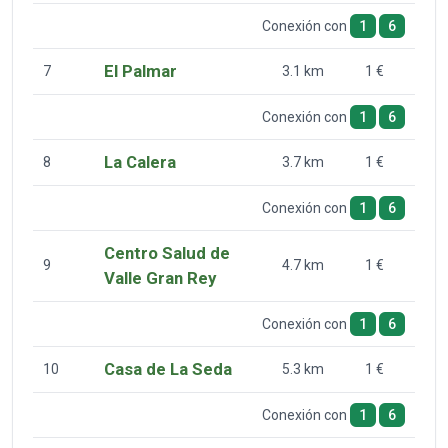
Conexión con
1
6
El Palmar
7
3.1 km
1 €
Conexión con
1
6
La Calera
8
3.7 km
1 €
Conexión con
1
6
Centro Salud de
9
4.7 km
1 €
Valle Gran Rey
Conexión con
1
6
Casa de La Seda
10
5.3 km
1 €
Conexión con
1
6