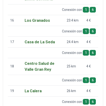
Conexión con
1
6
Los Granados
16
23.4 km
4 €
Conexión con
1
6
Casa de La Seda
17
24.4 km
4 €
Conexión con
1
6
Centro Salud de
18
25 km
4 €
Valle Gran Rey
Conexión con
1
6
La Calera
19
26 km
4 €
Conexión con
1
6