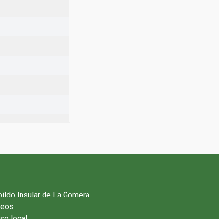
ildo Insular de La Gomera
deos
so legal