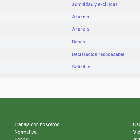
admitidas y excluidas
Anuncio
Anuncio
Bases
Declaración responsable
Solicitud
Trabaja con nosotros
Cab
Normativa
Vi
Bonos
Avi