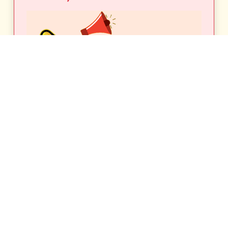
Comunicamos a nuestros
clientes que se
suspenden de forma
temporal las paradas de
La Puntilla y Charco del
Conde, por el tiempo que
duren los trabajos que se