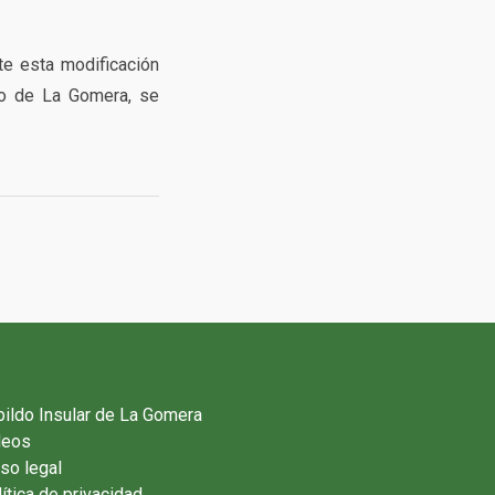
e esta modificación
to de La Gomera, se
ildo Insular de La Gomera
deos
so legal
ítica de privacidad