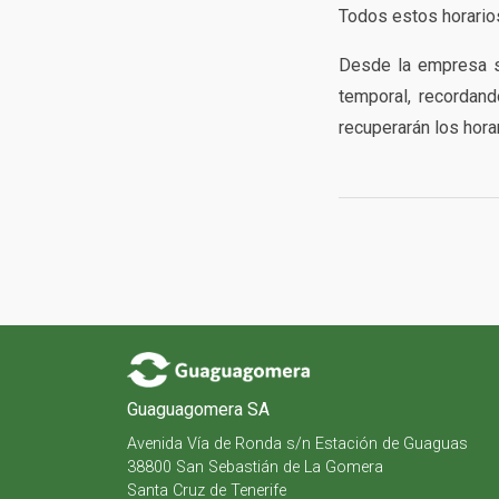
Todos estos horario
Desde la empresa s
temporal, recordan
recuperarán los horar
Guaguagomera SA
Avenida Vía de Ronda s/n Estación de Guaguas
38800 San Sebastián de La Gomera
Santa Cruz de Tenerife