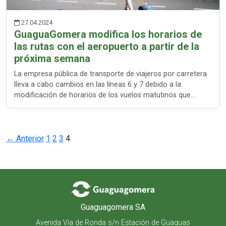
27.04.2024
GuaguaGomera modifica los horarios de
las rutas con el aeropuerto a partir de la
próxima semana
La empresa pública de transporte de viajeros por carretera
lleva a cabo cambios en las líneas 6 y 7 debido a la
modificación de horarios de los vuelos matutinos que…
Paginación
← Anterior
1
2
3
4
de
entradas
Guaguagomera SA
Avenida Vía de Ronda s/n Estación de Guaguas