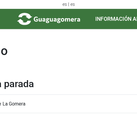
es | es
INFORMACIÓN A
do
a parada
de La Gomera