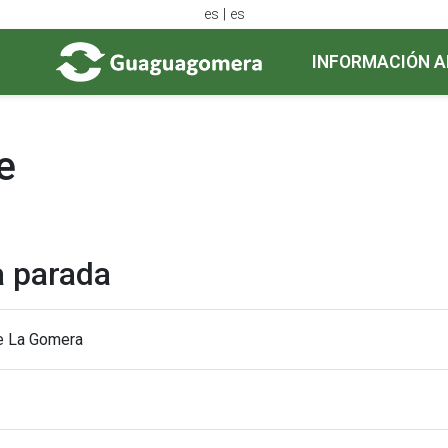
es | es
INFORMACIÓN A
e
a parada
de La Gomera