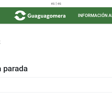
es | es
INFORMACIÓN A
s
a parada