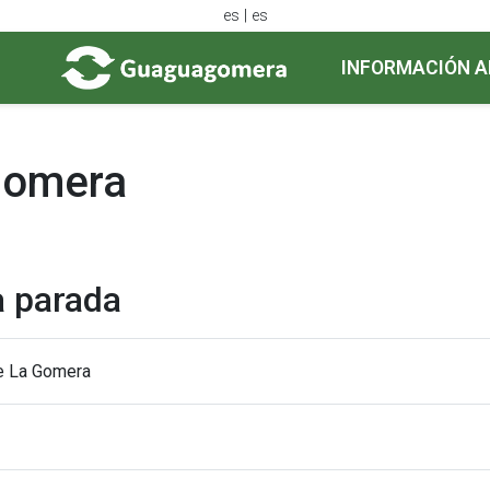
es | es
INFORMACIÓN A
Gomera
a parada
de La Gomera