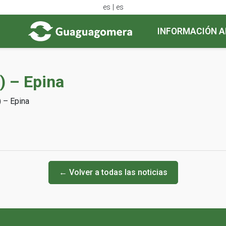
es | es
INFORMACIÓN A
) – Epina
) – Epina
← Volver a todas las noticias