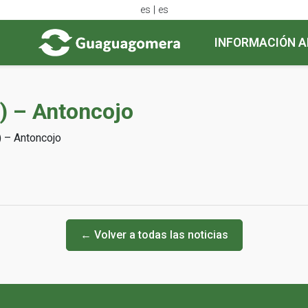
es | es
INFORMACIÓN A
V) – Antoncojo
) – Antoncojo
← Volver a todas las noticias